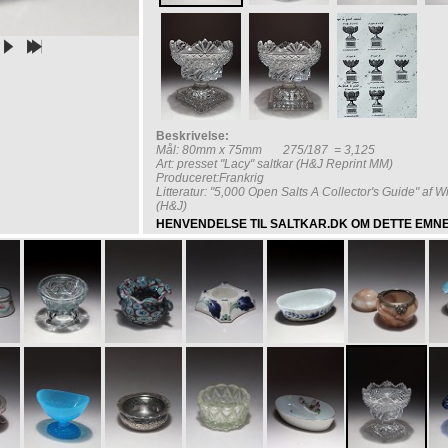
Beskrivelse:
Mål: 80mm x 75mm 275/187 = 3,125
Art: presset "Lacy" saltkar (H&J Reprint MM)
Produceret:Frankrig
Litteratur: "5,000 Open Salts A Collector's Guide" af 
(H&J)
HENVENDELSE TIL SALTKAR.DK OM DETTE EMN