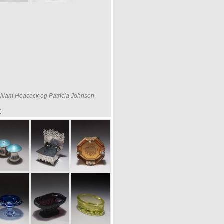
William Heacock og Patricia Johnson
E