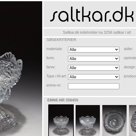
Saltkar.dk indeholder nu 3256 saltkar i alt
SØGEKRITERIER:
materiale:
alder:
form:
oprinde
farve:
design:
Type / Af-art:
produc
emne-nr:
EMNE-NR 358455