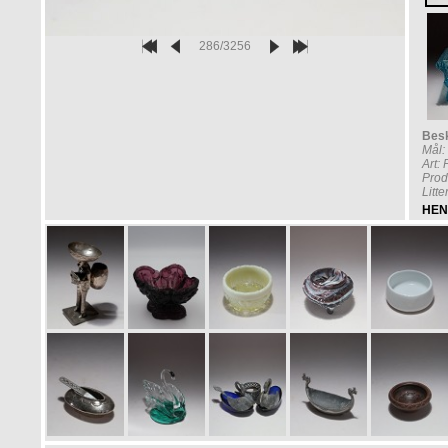
286/3256
Besk
Mål:
Art:
Prod
Litt
HEN