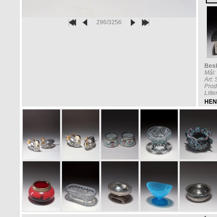
296/3256
Besk
Mål:
Art:
Prod
Litt
HEN