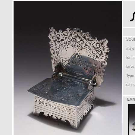
SØGE
mater
form:
farve
Type /
emne
EMN