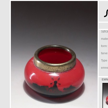
SØGE
mater
form:
farve
Type /
emne
EMN