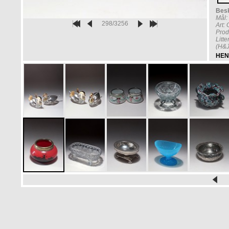
Besk
Mål:
298/3256
Art:
Prod
Litt
(H&J
HEN