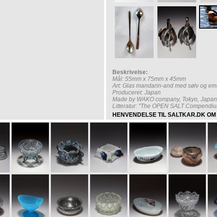
Beskrivelse:
Mål: 55mm x 75mm x 45mm
Art: Glas mandarin-and med sølv og em
Produceret: Japan
Made by WAKO company, Tokyo, Japan
Litteratur: "The OPEN SALT Compendiu
HENVENDELSE TIL SALTKAR.DK OM