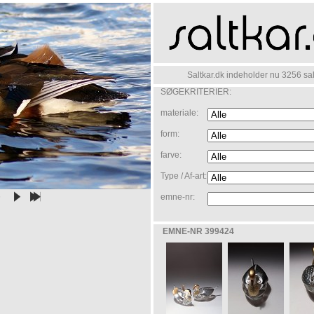
Saltkar.dk indeholder nu 3256 salt
SØGEKRITERIER:
materiale:
form:
farve:
Type / Af-art:
6
emne-nr:
EMNE-NR 399424