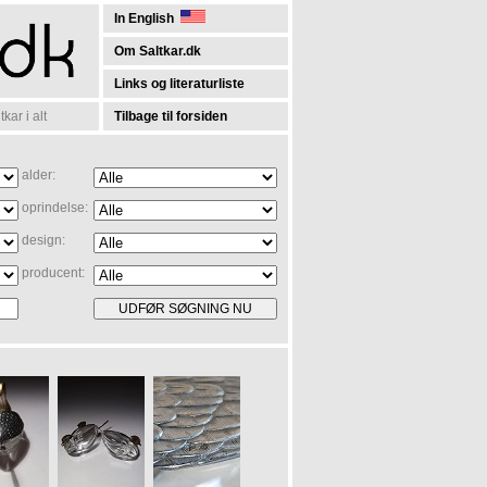
In English
Om Saltkar.dk
Links og literaturliste
kar i alt
Tilbage til forsiden
alder:
oprindelse:
design:
producent: