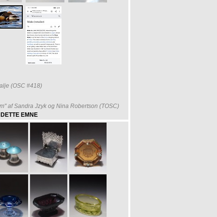
alje (OSC #418)
m" af Sandra Jzyk og Nina Robertson (TOSC)
 DETTE EMNE