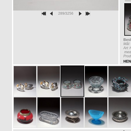
289/3256
Besk
Mål:
Art:
med 
Prod
HEN