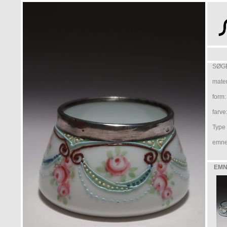
SØGE
mater
form:
farve
Type /
emne
EMN