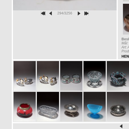
294/3256
Besk
Mål:
Art:
Prod
HEN