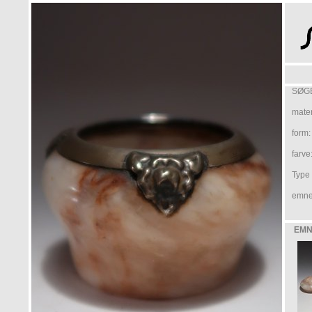
SØGE
mater
form:
farve
Type /
emne
EMN