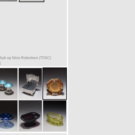
Jzyk og Nina Robertson (TOSC)
E