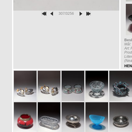
307/3256
Besk
Mål
Art:
Prod
Litt
(Nea
HEN