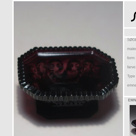
SØGE
mater
form:
farve
Type /
emne
EMN