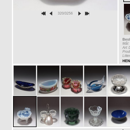
320/3256
Besk
Mål:
Art:
Prod
Litt
HEN