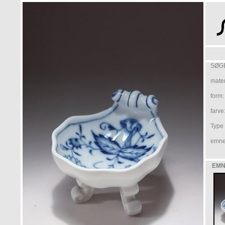
SØGE
mater
form:
farve
Type /
emne
EMN