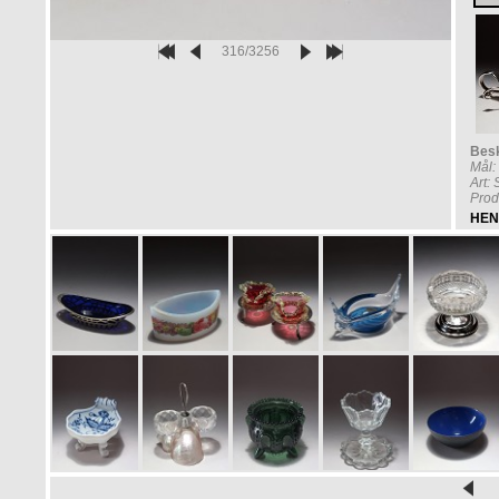
316/3256
Besk
Mål:
Art:
Prod
HEN