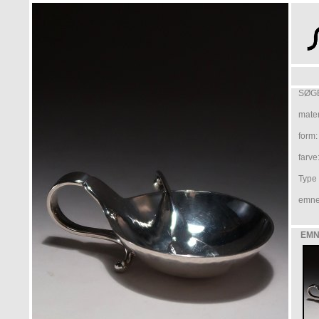
SØGE
mater
form:
farve
Type /
emne
EMN