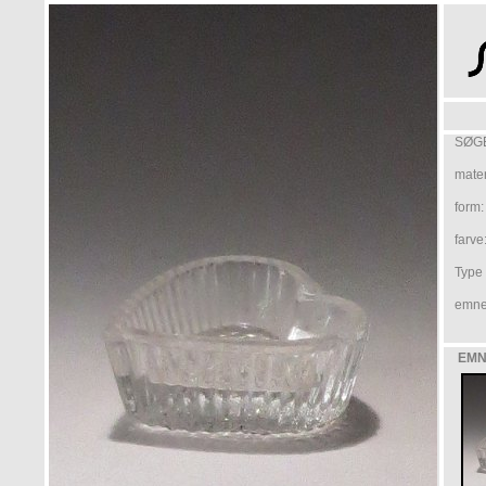
SØGE
mater
form:
farve
Type /
emne
EMN