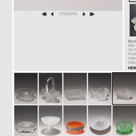
2755/3256
Besk
Mål:
Art:
Prod
Litt
(H&J
HEN