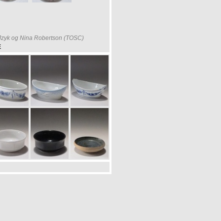
Jzyk og Nina Robertson (TOSC)
E