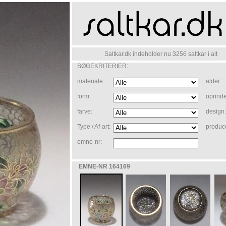
Saltkar.dk indeholder nu 3256 saltkar i alt
SØGEKRITERIER:
materiale:
alder:
form:
oprinde
farve:
design:
Type / Af-art:
produc
emne-nr:
EMNE-NR 164169