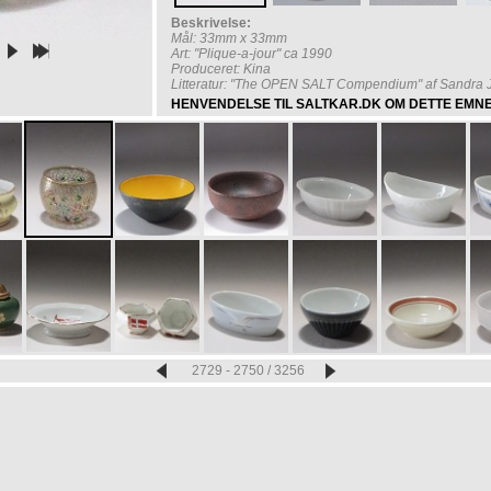
Beskrivelse:
Mål: 33mm x 33mm
Art: "Plique-a-jour" ca 1990
Produceret: Kina
Litteratur: "The OPEN SALT Compendium" af Sandra 
HENVENDELSE TIL SALTKAR.DK OM DETTE EMN
2729 - 2750 / 3256