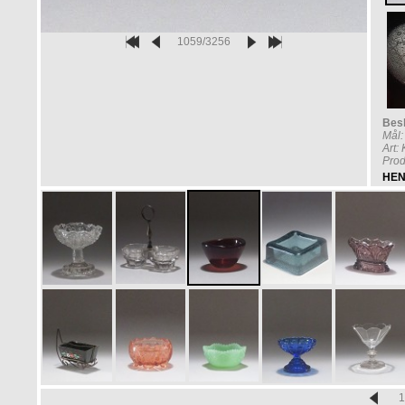
1059/3256
Besk
Mål
Art:
Prod
HEN
1