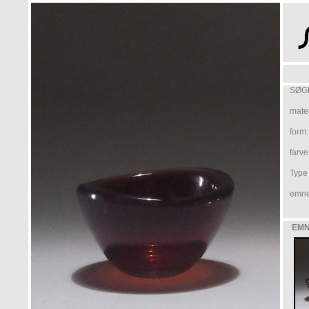
SØG
mater
form:
farve
Type /
emne
EMN