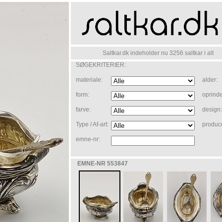
Saltkar.dk indeholder nu 3256 saltkar i alt
SØGEKRITERIER:
materiale:
alder:
form:
oprinde
farve:
design:
Type / Af-art:
produc
emne-nr:
EMNE-NR 553847