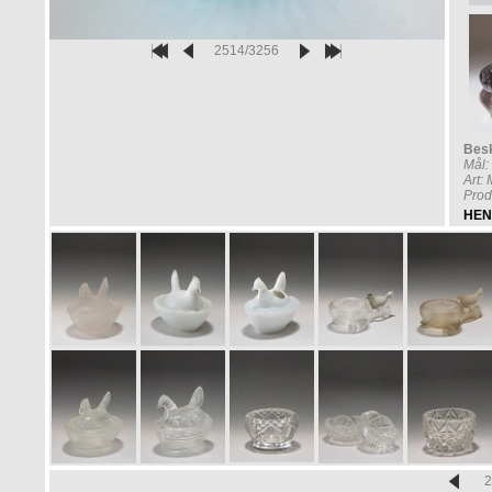
2514/3256
Besk
Mål:
Art:
Prod
HEN
2