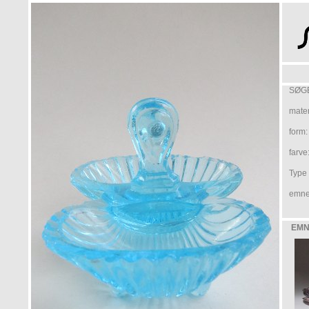
SØGE
mater
form:
farve
Type /
emne
EMN